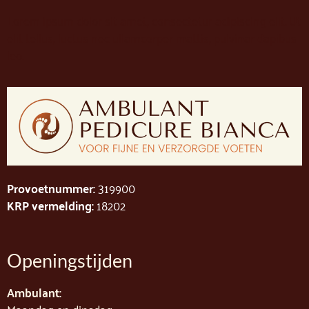
Lorem ipsum dolor sit amet, consectetur adipiscing elit. Ut
elit tellus, luctus nec ullamcorper mattis, pulvinar dapibus
leo.
Provoetnummer:
319900
KRP vermelding:
18202
Openingstijden
Ambulant:
Maandag en dinsdag